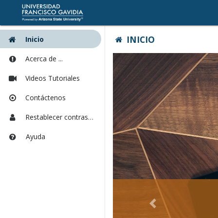
Las
INICIO
Inicio
herramientas
empiezan
Los
Acerca de ...
aquí
contenidos
empiezan
Videos Tutoriales
aquí
Contáctenos
Restablecer contraseña
Ayuda
Abrir
en
una
nueva
ventana